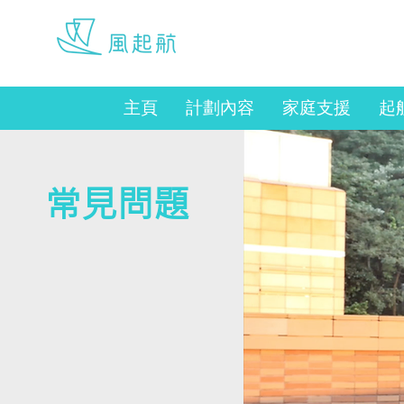
werise@hku.hk
主頁
計劃內容
家庭支援
起
常見問題