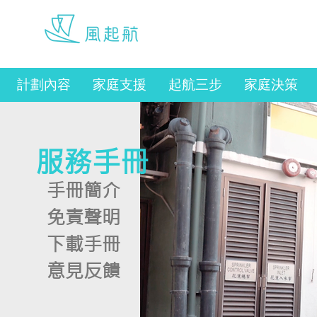
Copyright © 2025, Sau
Po Centre on Ageing,
werise@hku.hk
The University of Hong
Kong. All Rights
Reserved.
計劃內容
家庭支援
起航三步
家庭決策
服務手冊
手冊簡介
​免責聲明
下載手冊
意見反饋