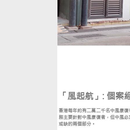
「風起航」: 個
香港每年約有二萬二千名中風康復
務主要針對中風康復者，但中風必
或缺的兩個部分。