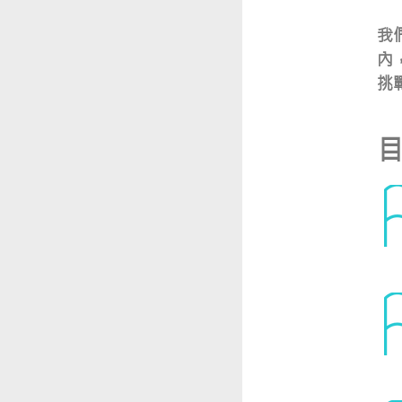
我
內
挑