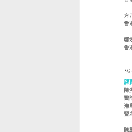
香
方
香
鄭
香
*
顧
陳
醫
港
暨
陳