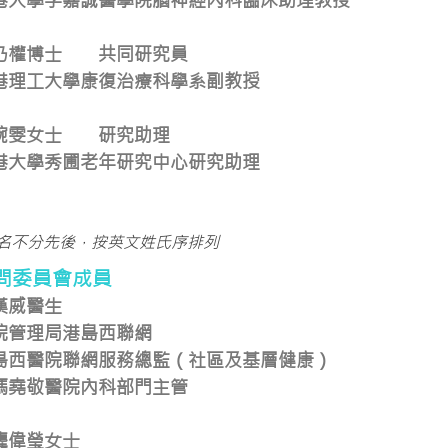
港大學李嘉誠醫學院腦神經內科臨床助理教授
乃權博士 共同研究員
港理工大學康復治療科學系副教授
婉雯女士 研究助理
港大學秀圃老年研究中心研究助理
排名不分先後，按英文姓氏序排列
問委員會成員
漢威醫生
院管理局港島西聯網
島西醫院聯網服務總監（社區及基層健康）
馮堯敬醫院內科部門主管
龔偉瑩女士