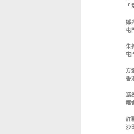
「
鄒
屯
朱
屯
方
香
馮
鄰
許
沙