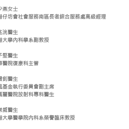
少燕女士
港仔坊會社會服務南區長者綜合服務處高級經理
兆洸醫生
港大學內科學系副教授
子堅醫生
華醫院復康科主管
雷釗醫生
風基金執行委員會副主席
瑪麗醫院放射科專科醫生
常威醫生
港大學醫學院內科系榮譽臨床教授