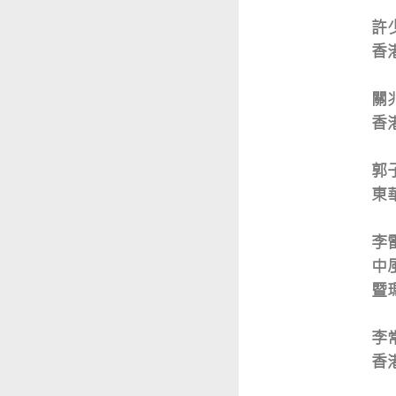
許
香
關
香
郭
東
李
中
暨
李
香