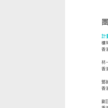
​
計
樓
香
林
香
鄧
香
劉