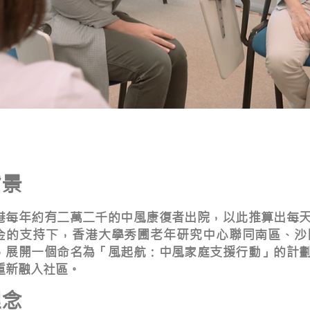
背景
港每年約有二萬二千的中風康復者出院，以此推算出每
金的支持下，香港大學秀圃老年研究中心聯同南區、沙
，展開一個命名為「風起航：中風家庭支援行動」的計
重新融入社區。
理念