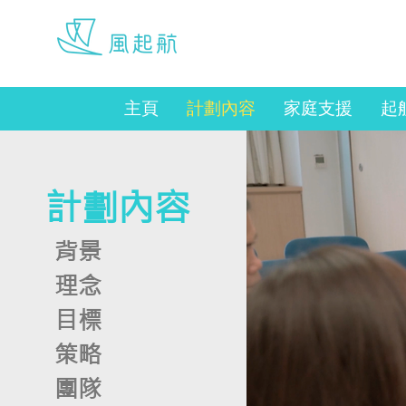
werise@hku.hk
主頁
計劃內容
家庭支援
起
計劃內容
背景
理念
目標
策略
團隊