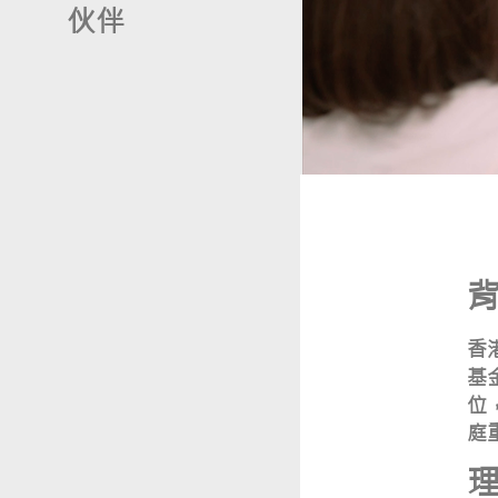
伙伴
香
基
位
庭