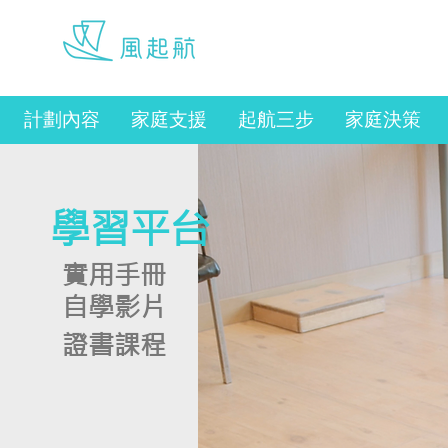
Copyright © 2025, Sau
Po Centre on Ageing,
werise@hku.hk
The University of Hong
Kong. All Rights
Reserved.
計劃內容
家庭支援
起航三步
家庭決策
學習平台
實用手冊
自學影片
證書課程