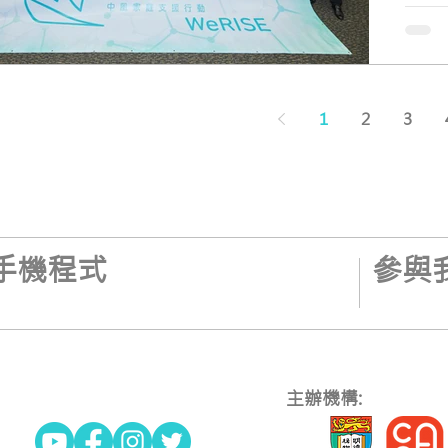
得，及
1
2
3
手機程式
參與
主辦機構: