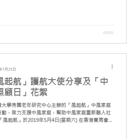
為提升大眾對中風的認知，「風起航」團隊製作了以
片。
9年7月25日
風起航」護航大使分享及「中
照顧日」花絮
港大學秀圃老年研究中心主辦的「風起航」中風家庭
行動，致力支援中風家庭，幫助中風家庭重新融入社
「風起航」於2019年5月4日(星期六) 在香港賽馬會跨
研究中心舉辦「中風照顧日」義工嘉許暨中風康復者
顧者頒獎禮，活動包括義工代表分享參與風起航的心