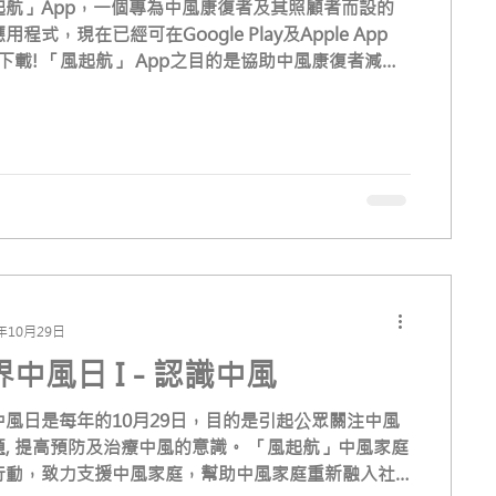
起航」App，一個專為中風康復者及其照顧者而設的
用程式，現在已經可在Google Play及Apple App
re下載! 「風起航」 App之目的是協助中風康復者減低
中風之風險並加強家人及照顧者的照顧能力。...
9年10月29日
中風日 I - 認識中風
中風日是每年的10月29日，目的是引起公眾關注中風
題, 提高預防及治療中風的意識。 「風起航」中風家庭
行動，致力支援中風家庭，幫助中風家庭重新融入社