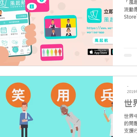
「風
流動應
Sto
再次
-
201
世界
世界
的問
支援