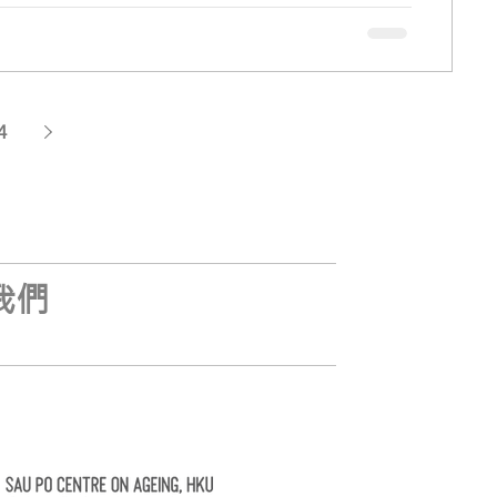
為義工...
4
我們