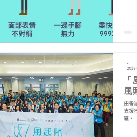
區。
下影
-
201
「
風
由香
支援
區。 
學科
及照