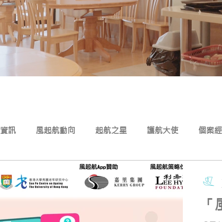
資訊
風起航動向
起航之星
護航大使
個案經
「